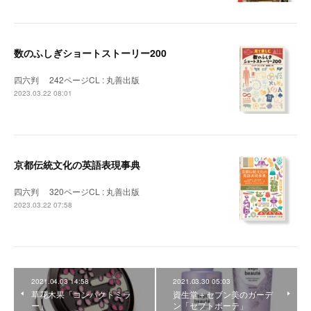
数のふしぎショートストーリー200
四六判 242ページCL : 丸善出版
2023.03.22 08:01
京都伝統文化の英語表現事典
四六判 320ページCL : 丸善出版
2023.03.22 07:58
2021.04.03 14:58
2021.03.30 05:03
草花木果「コンパクトミラ
資生堂＋セブン美のガーデ
ー」
ン「セプトボーテ」