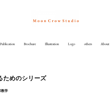
Publication
Brochure
Illustration
Logo
others
About
るためのシリーズ
宗教学