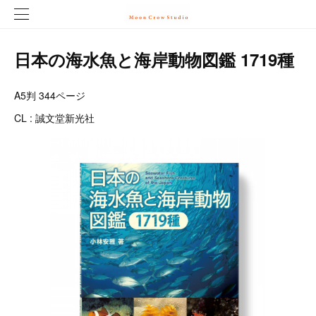
日本の海水魚と海岸動物図鑑 1719種
A5判 344ページ
CL : 誠文堂新光社