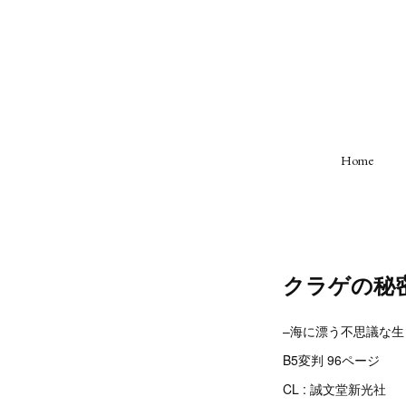
Home
クラゲの秘
–海に漂う不思議な生
B5変判 96ページ
CL : 誠文堂新光社