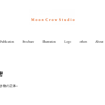
Publication
Brochure
Illustration
Logo
others
About
密
き物の正体–